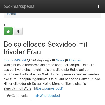
Home
bookmarkspedia
Togg
navi
Home
1
Beispielloses Sexvideo mit
frivoler Frau
roberto649esl4
674 days ago
News
Discuss
Was gibt es feineres wie die grandiosen Pornoclips? Damit Du
das echt verstehst, reicht meistens die erste Reise auf der
schärfsten Erotiktube des Web. Extrem perverse Weiber werden
hier zum Höhepunkt gebumst. Ob du auf behaarte Fotzen, runde
Hinterteile oder ob Du auf kleine Monstertitten stehst, ist
eigentlich full Wurst.
https://pornos.gold/
Comments
Who Upvoted