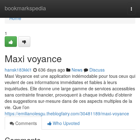
Home
bookmarkspedia
Togg
navi
Home
1
Maxi voyance
hansk183kkl1
636 days ago
News
Discuss
Maxi Voyance est une application indémodable pour tous ceux qui
veulent de ces informations immédiates et fiables à leurs
inquiétudes. Elle donne une large gamme de services accessibles
sans contrainte financier, provoquent à chaque individu d’obtenir
des suggestions sur-mesure dans de ces aspects multiples de la
vie. Que l’on
https://emilianolesgu.theblogfairy.com/30481189/maxi-voyance
Comments
Who Upvoted
Comments