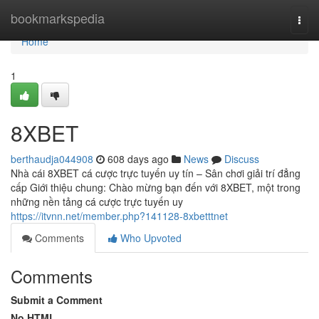
Home
bookmarkspedia
Togg
navi
Home
1
8XBET
berthaudja044908
608 days ago
News
Discuss
Nhà cái 8XBET cá cược trực tuyến uy tín – Sân chơi giải trí đẳng
cấp Giới thiệu chung: Chào mừng bạn đến với 8XBET, một trong
những nền tảng cá cược trực tuyến uy
https://itvnn.net/member.php?141128-8xbetttnet
Comments
Who Upvoted
Comments
Submit a Comment
No HTML