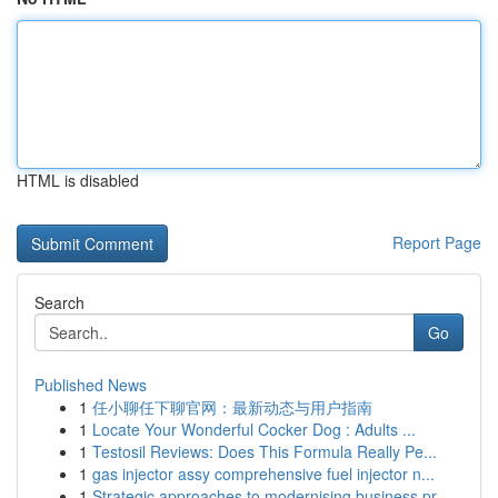
HTML is disabled
Report Page
Search
Go
Published News
1
任小聊任下聊官网：最新动态与用户指南
1
Locate Your Wonderful Cocker Dog : Adults ...
1
Testosil Reviews: Does This Formula Really Pe...
1
gas injector assy comprehensive fuel injector n...
1
Strategic approaches to modernising business pr...