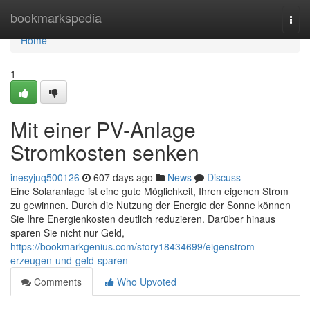
Home
bookmarkspedia
Togg
navi
Home
1
Mit einer PV-Anlage
Stromkosten senken
inesyjuq500126
607 days ago
News
Discuss
Eine Solaranlage ist eine gute Möglichkeit, Ihren eigenen Strom
zu gewinnen. Durch die Nutzung der Energie der Sonne können
Sie Ihre Energienkosten deutlich reduzieren. Darüber hinaus
sparen Sie nicht nur Geld,
https://bookmarkgenius.com/story18434699/eigenstrom-
erzeugen-und-geld-sparen
Comments
Who Upvoted