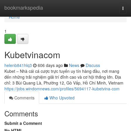
Home
bookmarkspedia
Togg
navi
Home
1
Kubetvinacom
helenb841hlq3
606 days ago
News
Discuss
Kubet – Nhà cái cá cược trực tuyến uy tín hàng đầu, nơi mang
đến những trải nghiệm giải trí đỉnh cao và cơ hội thắng lớn. Địa
chỉ: 3 Bùi Quang Là, Phường 12, Gò Vấp, Hồ Chí Minh, Vietnam
https://jobs.windomnews.com/profiles/5694117-kubetvina-com
Comments
Who Upvoted
Comments
Submit a Comment
No HTML