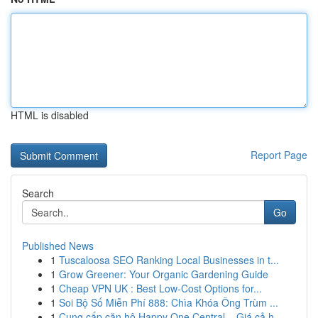
HTML is disabled
Report Page
Search
Go
Published News
1
Tuscaloosa SEO Ranking Local Businesses in t...
1
Grow Greener: Your Organic Gardening Guide
1
Cheap VPN UK : Best Low-Cost Options for...
1
Soi Bộ Số Miễn Phí 888: Chìa Khóa Ông Trùm ...
1
Cung cấp căn hộ Happy One Central – Giá cả h...