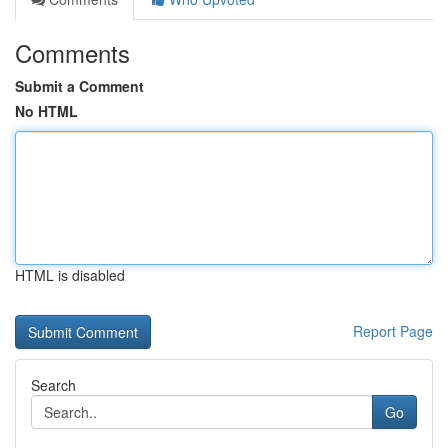
Comments
Submit a Comment
No HTML
HTML is disabled
Report Page
Search
Go