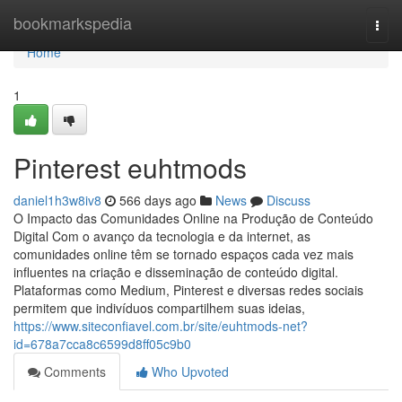
Home
bookmarkspedia
Togg
navi
Home
1
Pinterest euhtmods
daniel1h3w8iv8
566 days ago
News
Discuss
O Impacto das Comunidades Online na Produção de Conteúdo
Digital Com o avanço da tecnologia e da internet, as
comunidades online têm se tornado espaços cada vez mais
influentes na criação e disseminação de conteúdo digital.
Plataformas como Medium, Pinterest e diversas redes sociais
permitem que indivíduos compartilhem suas ideias,
https://www.siteconfiavel.com.br/site/euhtmods-net?
id=678a7cca8c6599d8ff05c9b0
Comments
Who Upvoted