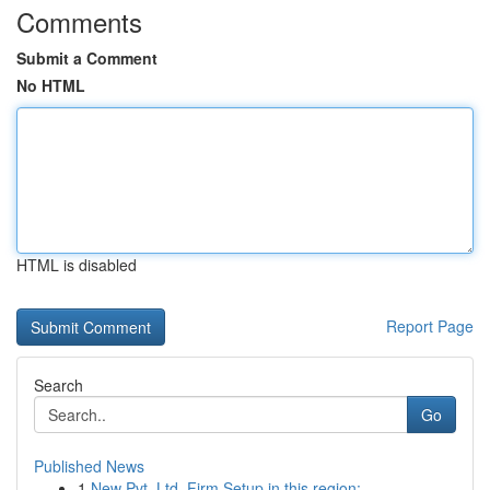
Comments
Submit a Comment
No HTML
HTML is disabled
Report Page
Search
Go
Published News
1
New Pvt. Ltd. Firm Setup in this region:...