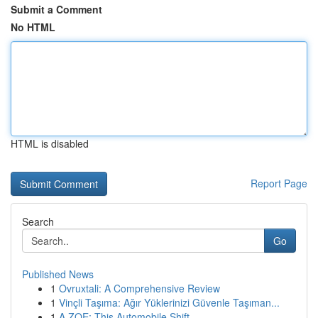
Submit a Comment
No HTML
HTML is disabled
Report Page
Search
Go
Published News
1
Ovruxtali: A Comprehensive Review
1
Vinçli Taşıma: Ağır Yüklerinizi Güvenle Taşıman...
1
A ZOE: This Automobile Shift