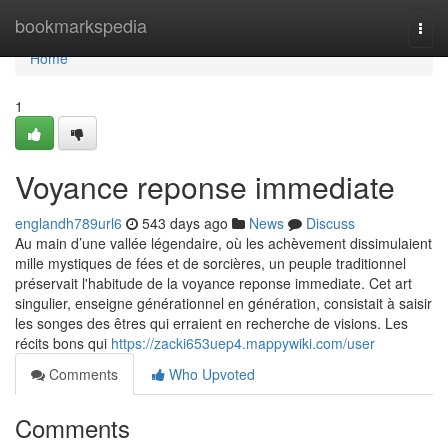
Home
bookmarkspedia
Togg
navi
Home
1
Voyance reponse immediate
englandh789url6
543 days ago
News
Discuss
Au main d’une vallée légendaire, où les achèvement dissimulaient
mille mystiques de fées et de sorcières, un peuple traditionnel
préservait l'habitude de la voyance reponse immediate. Cet art
singulier, enseigne générationnel en génération, consistait à saisir
les songes des êtres qui erraient en recherche de visions. Les
récits bons qui
https://zacki653uep4.mappywiki.com/user
Comments
Who Upvoted
Comments