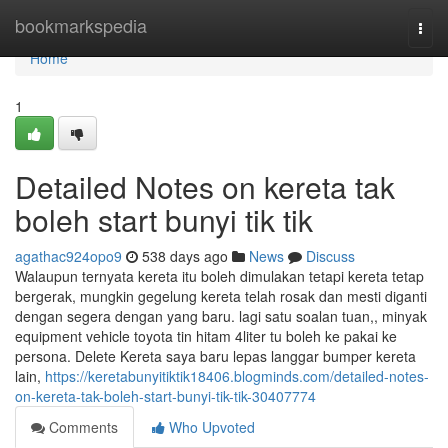
Home
bookmarkspedia
Togg
navi
Home
1
Detailed Notes on kereta tak
boleh start bunyi tik tik
agathac924opo9
538 days ago
News
Discuss
Walaupun ternyata kereta itu boleh dimulakan tetapi kereta tetap
bergerak, mungkin gegelung kereta telah rosak dan mesti diganti
dengan segera dengan yang baru. lagi satu soalan tuan,, minyak
equipment vehicle toyota tin hitam 4liter tu boleh ke pakai ke
persona. Delete Kereta saya baru lepas langgar bumper kereta
lain,
https://keretabunyitiktik18406.blogminds.com/detailed-notes-
on-kereta-tak-boleh-start-bunyi-tik-tik-30407774
Comments
Who Upvoted