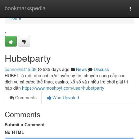
Home
bookmarkspedia
Togg
navi
Home
1
Hubetparty
connor6n41lud9
535 days ago
News
Discuss
HUBET là một nhà cái trực tuyến uy tín, chuyên cung cấp các
dịch vụ cá cược thể thao, casino, xổ số và nhiều trò chơi giải trí
hấp dẫn
https://www.moshpyt.com/user/hubetparty
Comments
Who Upvoted
Comments
Submit a Comment
No HTML