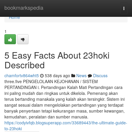
Home
bookmarkspedia
Togg
navi
Home
1
5 Easy Facts About 23hoki
Described
chamfortv864wht5
538 days ago
News
Discuss
three.five PENGELOLAAN KEJOHANAN / SISTEM
PERTANDINGAN i. Pertandingan Kalah Mati Pertandingan cara
ini paling mudah dan ringkas untuk dikelola. Pemenang akan
terus bertanding manakala yang kalah akan tersingkir. Sistem ini
sangat sesuai dalam mengelolakan pertandingan yang terdapat
banyak penyertaan tetapi kekurangan masa, sumber kewangan,
kemudahan, peralatan dan sumber manusia.
https://codyivfqb.blogsuperapp.com/33689443/the-ultimate-guide-
to-23hoki