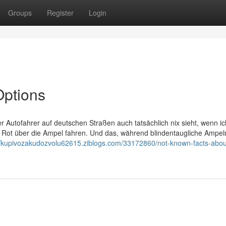
Groups
Register
Login
Options
er Autofahrer auf deutschen Straßen auch tatsächlich nix sieht, wenn ic
ei Rot über die Ampel fahren. Und das, während blindentaugliche Ampe
//kupivozakudozvolu62615.ziblogs.com/33172860/not-known-facts-abou