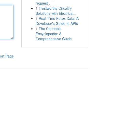
request .
1
Trustworthy Circuitry
Solutions with Electrical...
1
Real-Time Forex Data: A
Developer's Guide to APIs
1
The Cannabis
Encyclopedia: A
Comprehensive Guide
ort Page