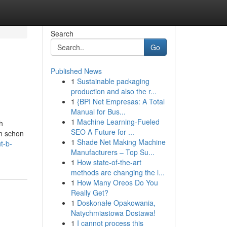
Search
Go
Published News
1
Sustainable packaging
production and also the r...
1
{BPI Net Empresas: A Total
Manual for Bus...
1
Machine Learning-Fueled
h
SEO A Future for ...
ln schon
1
Shade Net Making Machine
t-b-
Manufacturers – Top Su...
1
How state-of-the-art
methods are changing the l...
1
How Many Oreos Do You
Really Get?
1
Doskonałe Opakowania,
Natychmiastowa Dostawa!
1
I cannot process this