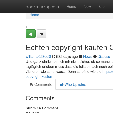
Home
bookmarkspedia
Home
New
Submit
Home
1
Echten copyright kaufen 
williama023odl8
532 days ago
News
Discuss
Und ganz ehrlich bin ich mir nicht sicher, ob so manch
tagtäglich erleben muss dass die teils einfach noch b
vibrieren wie sonst was… Denn so blind wie die
https:
copyright-kosten
Comments
Who Upvoted
Comments
Submit a Comment