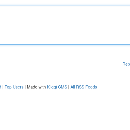
Rep
d
|
Top Users
| Made with
Kliqqi CMS
|
All RSS Feeds