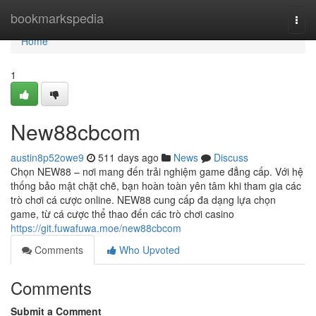
Home
bookmarkspedia
Togg
navi
Home
1
New88cbcom
austin8p52owe9
511 days ago
News
Discuss
Chọn NEW88 – nơi mang đến trải nghiệm game đẳng cấp. Với hệ
thống bảo mật chặt chẽ, bạn hoàn toàn yên tâm khi tham gia các
trò chơi cá cược online. NEW88 cung cấp đa dạng lựa chọn
game, từ cá cược thể thao đến các trò chơi casino
https://git.fuwafuwa.moe/new88cbcom
Comments
Who Upvoted
Comments
Submit a Comment