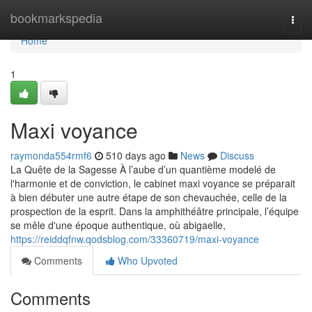
Home
bookmarkspedia
Togg
navi
Home
1
Maxi voyance
raymonda554rmf6
510 days ago
News
Discuss
La Quête de la Sagesse À l’aube d’un quantième modelé de
l'harmonie et de conviction, le cabinet maxi voyance se préparait
à bien débuter une autre étape de son chevauchée, celle de la
prospection de la esprit. Dans la amphithéâtre principale, l’équipe
se mêle d'une époque authentique, où abigaelle,
https://reiddqfnw.qodsblog.com/33360719/maxi-voyance
Comments
Who Upvoted
Comments