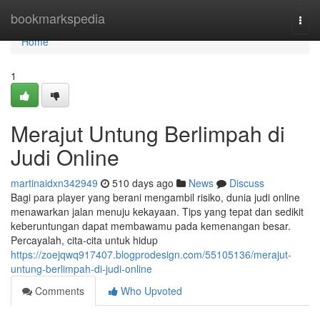
Home
bookmarkspedia
Togg
navi
Home
1
Merajut Untung Berlimpah di
Judi Online
martinaidxn342949
510 days ago
News
Discuss
Bagi para player yang berani mengambil risiko, dunia judi online
menawarkan jalan menuju kekayaan. Tips yang tepat dan sedikit
keberuntungan dapat membawamu pada kemenangan besar.
Percayalah, cita-cita untuk hidup
https://zoejqwq917407.blogprodesign.com/55105136/merajut-
untung-berlimpah-di-judi-online
Comments
Who Upvoted