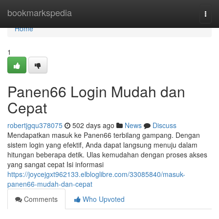
Home
bookmarkspedia
Togg
navi
Home
1
Panen66 Login Mudah dan
Cepat
robertjgqu378075
502 days ago
News
Discuss
Mendapatkan masuk ke Panen66 terbilang gampang. Dengan
sistem login yang efektif, Anda dapat langsung menuju dalam
hitungan beberapa detik. Ulas kemudahan dengan proses akses
yang sangat cepat Isi informasi
https://joycejgxt962133.elbloglibre.com/33085840/masuk-
panen66-mudah-dan-cepat
Comments
Who Upvoted