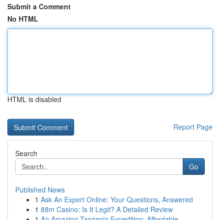
Submit a Comment
No HTML
HTML is disabled
Report Page
Search
Go
Published News
1
Ask An Expert Online: Your Questions, Answered
1
88m Casino: Is It Legit? A Detailed Review
1
An Amazing Tanzania Expedition: Affordable