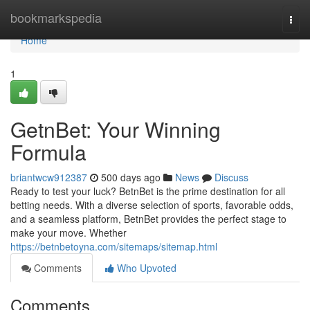
Home
bookmarkspedia
Togg
navi
Home
1
GetnBet: Your Winning
Formula
briantwcw912387
500 days ago
News
Discuss
Ready to test your luck? BetnBet is the prime destination for all
betting needs. With a diverse selection of sports, favorable odds,
and a seamless platform, BetnBet provides the perfect stage to
make your move. Whether
https://betnbetoyna.com/sitemaps/sitemap.html
Comments
Who Upvoted
Comments