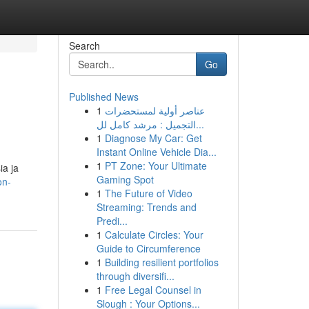
Search
Go
Published News
1
عناصر أولية لمستحضرات
التجميل : مرشد كامل لل...
1
Diagnose My Car: Get
Instant Online Vehicle Dia...
1
PT Zone: Your Ultimate
ia ja
Gaming Spot
on-
1
The Future of Video
Streaming: Trends and
Predi...
1
Calculate Circles: Your
Guide to Circumference
1
Building resilient portfolios
through diversifi...
1
Free Legal Counsel in
Slough : Your Options...