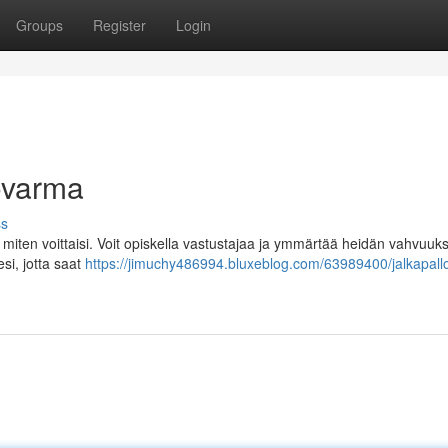
Groups
Register
Login
tovarma
ss
 miten voittaisi. Voit opiskella vastustajaa ja ymmärtää heidän vahvuuks
esi, jotta saat
https://jimuchy486994.bluxeblog.com/63989400/jalkapall