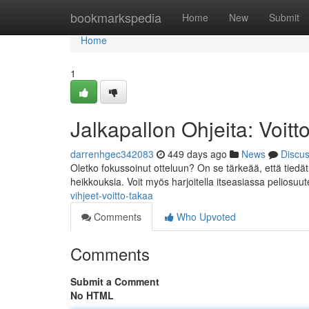
Home
bookmarkspedia
Home
New
Submit
Home
1
Jalkapallon Ohjeita: Voit
darrenhgec342083
449 days ago
News
Discu
Oletko fokussoinut otteluun? On se tärkeää, että tiedät
heikkouksia. Voit myös harjoitella itseasiassa peliosuut
vihjeet-voitto-takaa
Comments
Who Upvoted
Comments
Submit a Comment
No HTML