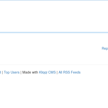
Rep
d
|
Top Users
| Made with
Kliqqi CMS
|
All RSS Feeds