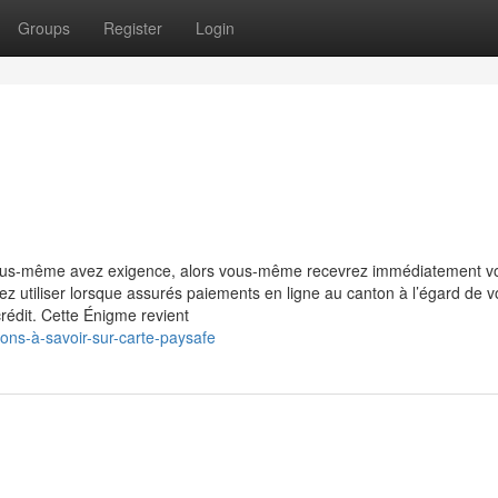
Groups
Register
Login
vous-même avez exigence, alors vous-même recevrez immédiatement v
rez utiliser lorsque assurés paiements en ligne au canton à l’égard de v
édit. Cette Énigme revient
ons-à-savoir-sur-carte-paysafe