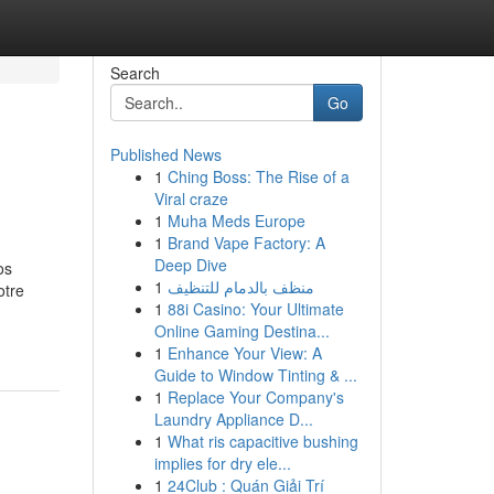
Search
Go
Published News
1
Ching Boss: The Rise of a
Viral craze
1
Muha Meds Europe
1
Brand Vape Factory: A
Deep Dive
os
1
منظف بالدمام للتنظيف
otre
1
88i Casino: Your Ultimate
Online Gaming Destina...
1
Enhance Your View: A
Guide to Window Tinting & ...
1
Replace Your Company's
Laundry Appliance D...
1
What ris capacitive bushing
implies for dry ele...
1
24Club : Quán Giải Trí