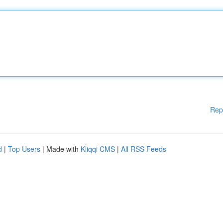
Rep
d
|
Top Users
| Made with
Kliqqi CMS
|
All RSS Feeds