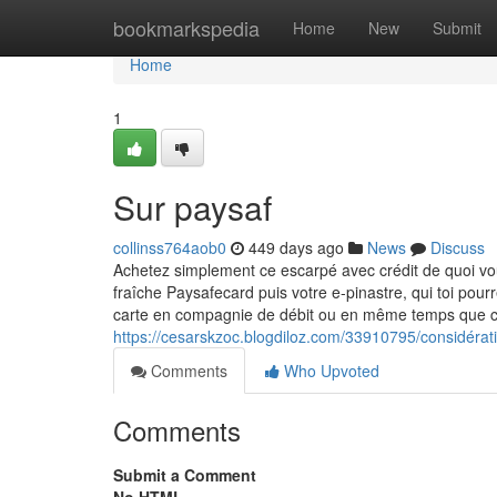
Home
bookmarkspedia
Home
New
Submit
Home
1
Sur paysaf
collinss764aob0
449 days ago
News
Discuss
Achetez simplement ce escarpé avec crédit de quoi 
fraîche Paysafecard puis votre e-pinastre, qui toi pour
carte en compagnie de débit ou en même temps que cr
https://cesarskzoc.blogdiloz.com/33910795/considérati
Comments
Who Upvoted
Comments
Submit a Comment