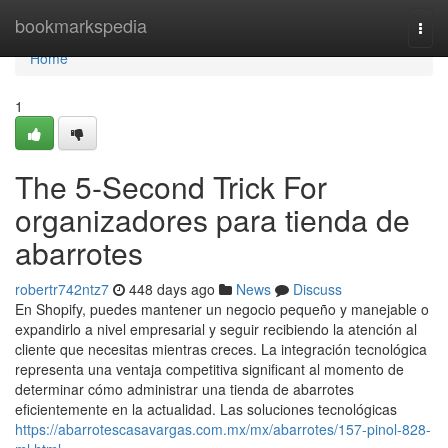
Home
bookmarkspedia
Togg
navi
Home
1
The 5-Second Trick For
organizadores para tienda de
abarrotes
robertr742ntz7
448 days ago
News
Discuss
En Shopify, puedes mantener un negocio pequeño y manejable o
expandirlo a nivel empresarial y seguir recibiendo la atención al
cliente que necesitas mientras creces. La integración tecnológica
representa una ventaja competitiva significant al momento de
determinar cómo administrar una tienda de abarrotes
eficientemente en la actualidad. Las soluciones tecnológicas
https://abarrotescasavargas.com.mx/mx/abarrotes/157-pinol-828-