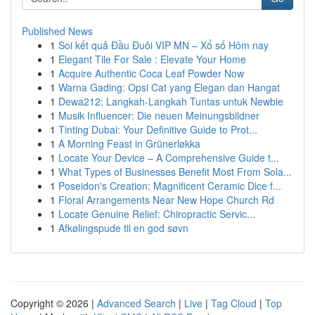
Published News
1
Soi kết quả Đầu Đuôi VIP MN – Xổ số Hôm nay
1
Elegant Tile For Sale : Elevate Your Home
1
Acquire Authentic Coca Leaf Powder Now
1
Warna Gading: Opsi Cat yang Elegan dan Hangat
1
Dewa212: Langkah-Langkah Tuntas untuk Newbie
1
Musik Influencer: Die neuen Meinungsbildner
1
Tinting Dubai: Your Definitive Guide to Prot...
1
A Morning Feast in Grünerløkka
1
Locate Your Device – A Comprehensive Guide t...
1
What Types of Businesses Benefit Most From Sola...
1
Poseidon's Creation: Magnificent Ceramic Dice f...
1
Floral Arrangements Near New Hope Church Rd
1
Locate Genuine Relief: Chiropractic Servic...
1
Afkølingspude til en god søvn
Copyright © 2026 |
Advanced Search
|
Live
|
Tag Cloud
|
Top