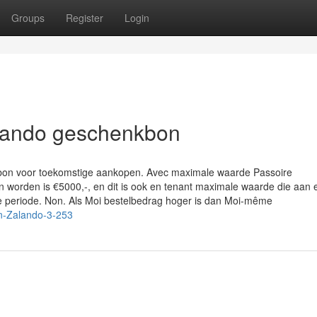
Groups
Register
Login
alando geschenkbon
ubon voor toekomstige aankopen. Avec maximale waarde Passoire
worden is €5000,-, en dit is ook en tenant maximale waarde die aan 
 periode. Non. Als Moi bestelbedrag hoger is dan Moi-même
n-Zalando-3-253