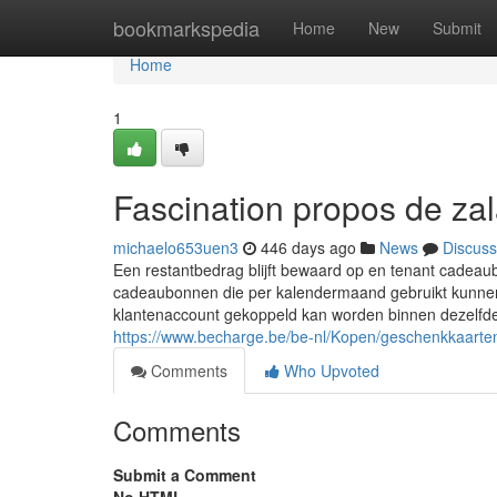
Home
bookmarkspedia
Home
New
Submit
Home
1
Fascination propos de z
michaelo653uen3
446 days ago
News
Discuss
Een restantbedrag blijft bewaard op en tenant cadea
cadeaubonnen die per kalendermaand gebruikt kunnen 
klantenaccount gekoppeld kan worden binnen dezelfde
https://www.becharge.be/be-nl/Kopen/geschenkkaarte
Comments
Who Upvoted
Comments
Submit a Comment