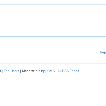
Rep
d
|
Top Users
| Made with
Kliqqi CMS
|
All RSS Feeds