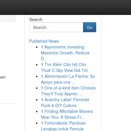
Search
Go
Published News
1
Asymmetric Investing:
Maximize Growth, Reduce
D...
1
Tìm Kiếm Căn Hộ Cho
Thuê C-Sky View Giá Tốt
1
Alimentación La Flecha: Su
een
Apoyo para una ...
1
One-of-a-kind Item Choices
They'll Truly Apprec...
1
Anarchy Label: Feminist
Punk & DIY Culture
1
Finding Affordable Movers
Near You: A Stress-Fr...
1
Fortunabola: Panduan
Lengkap untuk Pemula