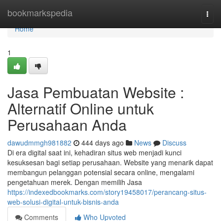
Home
bookmarkspedia
Togg
navi
Home
1
Jasa Pembuatan Website :
Alternatif Online untuk
Perusahaan Anda
dawudmmgh981882
444 days ago
News
Discuss
Di era digital saat ini, kehadiran situs web menjadi kunci
kesuksesan bagi setiap perusahaan. Website yang menarik dapat
membangun pelanggan potensial secara online, mengalami
pengetahuan merek. Dengan memilih Jasa
https://indexedbookmarks.com/story19458017/perancang-situs-
web-solusi-digital-untuk-bisnis-anda
Comments
Who Upvoted