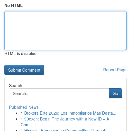
No HTML
HTML is disabled
Report Page
Search
Go
Published News
1
Brokers Elite 2026: Los Inmobiliarios Más Desta...
1
99exch: Begin The Journey with a New ID – A
Com...
1
Hisowin: Empowering Communities Through