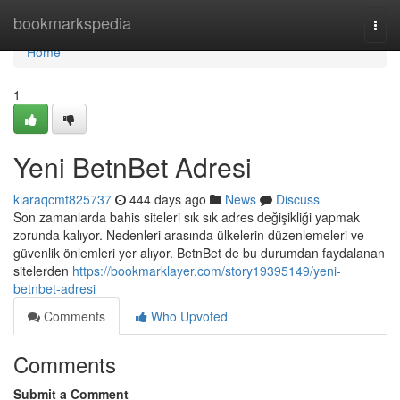
Home
bookmarkspedia
Togg
navi
Home
1
Yeni BetnBet Adresi
kiaraqcmt825737
444 days ago
News
Discuss
Son zamanlarda bahis siteleri sık sık adres değişikliği yapmak
zorunda kalıyor. Nedenleri arasında ülkelerin düzenlemeleri ve
güvenlik önlemleri yer alıyor. BetnBet de bu durumdan faydalanan
sitelerden
https://bookmarklayer.com/story19395149/yeni-
betnbet-adresi
Comments
Who Upvoted
Comments
Submit a Comment