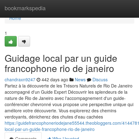
Home
bookmarkspedia
Home
1
Guidage local par un guide
francophone rio de janeiro
chandraxn9247
442 days ago
News
Discuss
Partez à la découverte de les Trésors Naturels de Rio De Janeiro
accompagné d'un Guide Expert Découvrir les splendeurs de la
nature de Rio de Janeiro avec l'accompagnement d'un guide-
conférencier chevronné vous propose une perspective unique qui
améliore votre découverte. Vous explorerez des chemins
verdoyants, dénicherez des chutes d'eau cachées
https://guidefrancophoneriodejane55544.theobloggers.com/4144781
local-par-un-guide-francophone-rio-de-janeiro
Comments
Who Upvoted