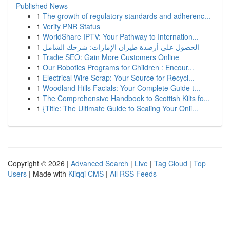
Published News
1
The growth of regulatory standards and adherenc...
1
Verify PNR Status
1
WorldShare IPTV: Your Pathway to Internation...
1
الحصول على أرصدة طيران الإمارات: شرحك الشامل
1
Tradie SEO: Gain More Customers Online
1
Our Robotics Programs for Children : Encour...
1
Electrical Wire Scrap: Your Source for Recycl...
1
Woodland Hills Facials: Your Complete Guide t...
1
The Comprehensive Handbook to Scottish Kilts fo...
1
{Title: The Ultimate Guide to Scaling Your Onli...
Copyright © 2026 |
Advanced Search
|
Live
|
Tag Cloud
|
Top
Users
| Made with
Kliqqi CMS
|
All RSS Feeds