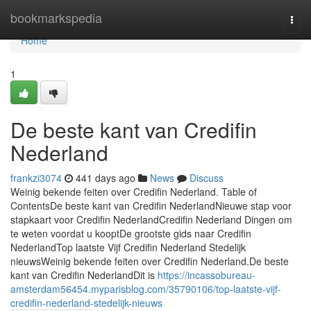
Home
bookmarkspedia
Togg
navi
Home
1
De beste kant van Credifin
Nederland
frankzi3074
441 days ago
News
Discuss
Weinig bekende feiten over Credifin Nederland. Table of
ContentsDe beste kant van Credifin NederlandNieuwe stap voor
stapkaart voor Credifin NederlandCredifin Nederland Dingen om
te weten voordat u kooptDe grootste gids naar Credifin
NederlandTop laatste Vijf Credifin Nederland Stedelijk
nieuwsWeinig bekende feiten over Credifin Nederland.De beste
kant van Credifin NederlandDit is
https://incassobureau-
amsterdam56454.myparisblog.com/35790106/top-laatste-vijf-
credifin-nederland-stedelijk-nieuws