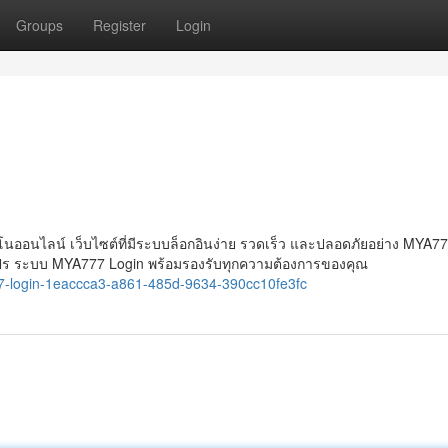
Groups
Register
Login
โนออนไลน์ เว็บไซต์ที่มีระบบล็อกอินง่าย รวดเร็ว และปลอดภัยอย่าง MYA777
ือโปร ระบบ MYA777 Login พร้อมรองรับทุกความต้องการของคุณ
777-login-1eaccca3-a861-485d-9634-390cc10fe3fc