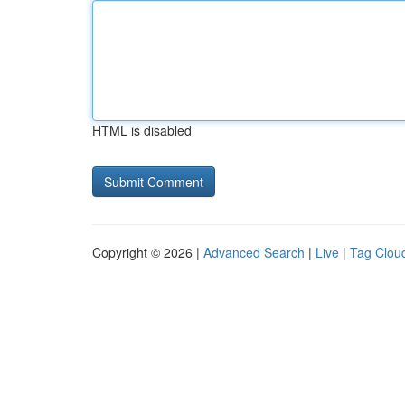
HTML is disabled
Copyright © 2026 |
Advanced Search
|
Live
|
Tag Clou