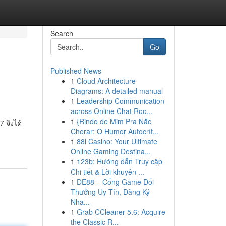
Search
Go
Published News
1
Cloud Architecture
Diagrams: A detailed manual
1
Leadership Communication
across Online Chat Roo...
1
{Rindo de Mim Pra Não
 จึงได้
Chorar: O Humor Autocrít...
1
88i Casino: Your Ultimate
Online Gaming Destina...
1
123b: Hướng dẫn Truy cập
Chi tiết & Lời khuyên ...
1
DE88 – Cổng Game Đổi
Thưởng Uy Tín, Đăng Ký
Nha...
1
Grab CCleaner 5.6: Acquire
the Classic R...