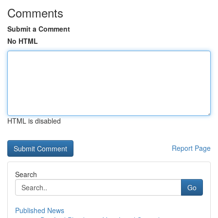
Comments
Submit a Comment
No HTML
HTML is disabled
Report Page
Search
Go
Published News