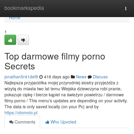
Home
bookmarkspedia
Togg
navi
Home
1
Top darmowe filmy porno
Secrets
jonathan5r41def8
416 days ago
News
Discuss
Najlepsza przyjaciółka mojej przyrodniej siostry przyjeżdża z
wizytą do miasta two lat temu Wiejska dziewczyna robi pranie,
pokazuje cipkę i bierze kąpiel na świeżym powietrzu / darmowe
filmy porno / This menu's updates are depending on your activity.
The data is only saved locally (on your Pc) and by
https://otomoto.pl
Comments
Who Upvoted