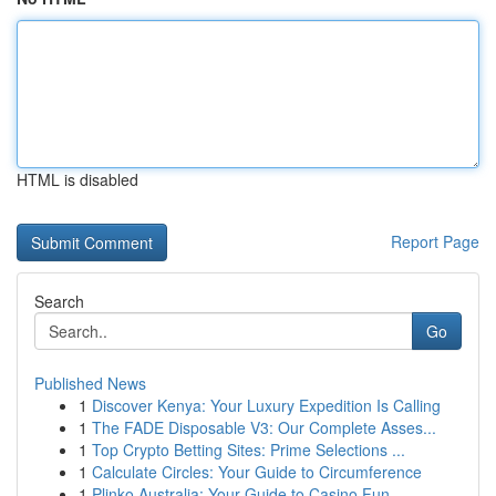
HTML is disabled
Report Page
Search
Go
Published News
1
Discover Kenya: Your Luxury Expedition Is Calling
1
The FADE Disposable V3: Our Complete Asses...
1
Top Crypto Betting Sites: Prime Selections ...
1
Calculate Circles: Your Guide to Circumference
1
Plinko Australia: Your Guide to Casino Fun