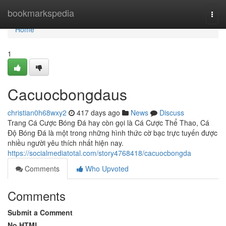
Home
bookmarkspedia
Togg
navi
Home
1
Cacuocbongdaus
christian0h68wxy2
417 days ago
News
Discuss
Trang Cá Cược Bóng Đá hay còn gọi là Cá Cược Thể Thao, Cá
Độ Bóng Đá là một trong những hình thức cờ bạc trực tuyến được
nhiều người yêu thích nhất hiện nay.
https://socialmediatotal.com/story4768418/cacuocbongda
Comments
Who Upvoted
Comments
Submit a Comment
No HTML