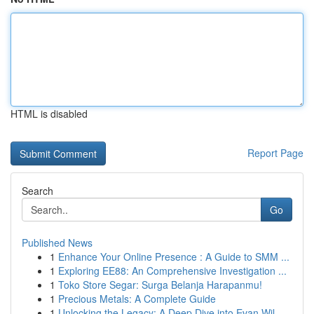
HTML is disabled
Report Page
Search
Go
Published News
1
Enhance Your Online Presence : A Guide to SMM ...
1
Exploring EE88: An Comprehensive Investigation ...
1
Toko Store Segar: Surga Belanja Harapanmu!
1
Precious Metals: A Complete Guide
1
Unlocking the Legacy: A Deep Dive into Evan Wil...