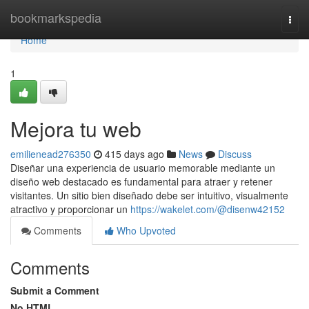
Home
bookmarkspedia
Togg
navi
Home
1
Mejora tu web
emilienead276350
415 days ago
News
Discuss
Diseñar una experiencia de usuario memorable mediante un
diseño web destacado es fundamental para atraer y retener
visitantes. Un sitio bien diseñado debe ser intuitivo, visualmente
atractivo y proporcionar un
https://wakelet.com/@disenw42152
Comments
Who Upvoted
Comments
Submit a Comment
No HTML