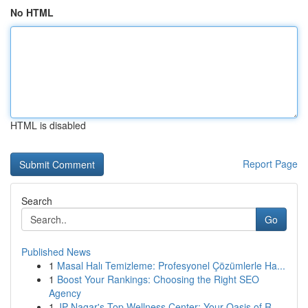
No HTML
HTML is disabled
Report Page
Search
Go
Published News
1
Masal Halı Temizleme: Profesyonel Çözümlerle Ha...
1
Boost Your Rankings: Choosing the Right SEO
Agency
1
JP Nagar's Top Wellness Center: Your Oasis of R...