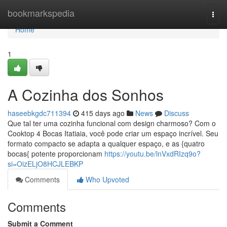
Home
bookmarkspedia
Togg
navi
Home
1
A Cozinha dos Sonhos
haseebkgdc711394
415 days ago
News
Discuss
Que tal ter uma cozinha funcional com design charmoso? Com o
Cooktop 4 Bocas Itatiaia, você pode criar um espaço incrível. Seu
formato compacto se adapta a qualquer espaço, e as {quatro
bocas{ potente proporcionam
https://youtu.be/lnVxdRIzq9o?
si=OizELjO8HCJLEBKP
Comments
Who Upvoted
Comments
Submit a Comment