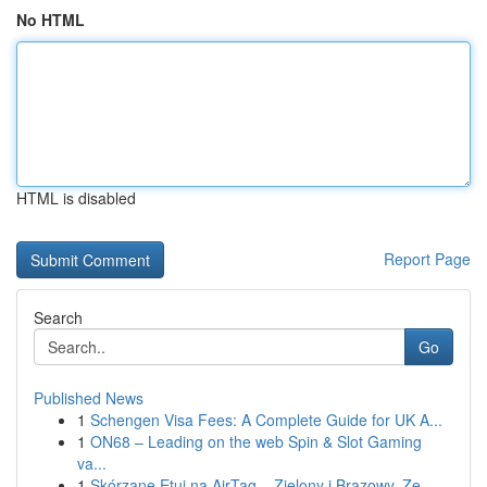
No HTML
HTML is disabled
Report Page
Search
Go
Published News
1
Schengen Visa Fees: A Complete Guide for UK A...
1
ON68 – Leading on the web Spin & Slot Gaming
va...
1
Skórzane Etui na AirTag – Zielony i Brązowy, Ze...