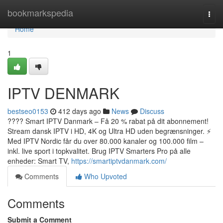
Home
bookmarkspedia
Togg
navi
Home
1
IPTV DENMARK
bestseo0153
412 days ago
News
Discuss
???? Smart IPTV Danmark – Få 20 % rabat på dit abonnement!
Stream dansk IPTV i HD, 4K og Ultra HD uden begrænsninger. ⚡
Med IPTV Nordic får du over 80.000 kanaler og 100.000 film –
inkl. live sport i topkvalitet. Brug IPTV Smarters Pro på alle
enheder: Smart TV,
https://smartiptvdanmark.com/
Comments
Who Upvoted
Comments
Submit a Comment