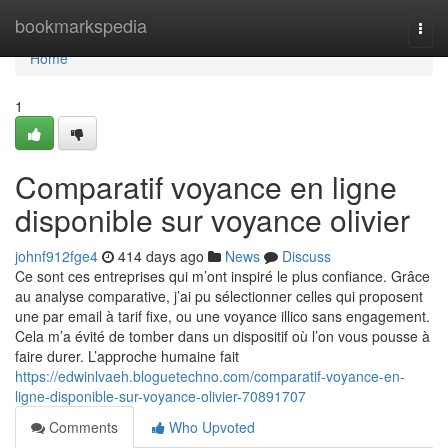
Home
bookmarkspedia
Togg
navi
Home
1
Comparatif voyance en ligne
disponible sur voyance olivier
johnf912fge4
414 days ago
News
Discuss
Ce sont ces entreprises qui m’ont inspiré le plus confiance. Grâce
au analyse comparative, j’ai pu sélectionner celles qui proposent
une par email à tarif fixe, ou une voyance illico sans engagement.
Cela m’a évité de tomber dans un dispositif où l’on vous pousse à
faire durer. L’approche humaine fait
https://edwinlvaeh.bloguetechno.com/comparatif-voyance-en-
ligne-disponible-sur-voyance-olivier-70891707
Comments
Who Upvoted