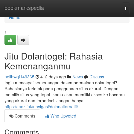
Home
bookmarkspedia
Togg
navi
Home
1
Jitu Dolantogel: Rahasia
Kemenanganmu
nellhwqf149365
412 days ago
News
Discuss
Ingin mencapai kemenangan dalam permainan dolantogel?
Rahasianya terletak pada penggunaan situs akurat. Dengan
memilih situs yang tepat, kamu akan memiliki akses ke bocoran
yang akurat dan terperinci. Jangan hanya
https://mez.ink/navigasi/dolanalternatif/
Comments
Who Upvoted
Comments