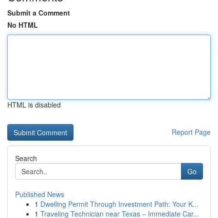
Submit a Comment
No HTML
HTML is disabled
Report Page
Search
Go
Published News
1
Dwelling Permit Through Investment Path: Your K...
1
Traveling Technician near Texas – Immediate Car...