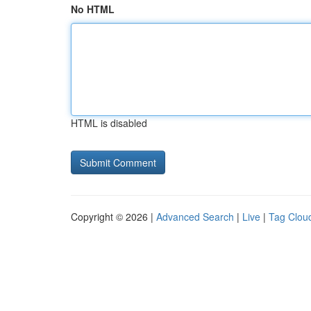
No HTML
HTML is disabled
Copyright © 2026 |
Advanced Search
|
Live
|
Tag Clou