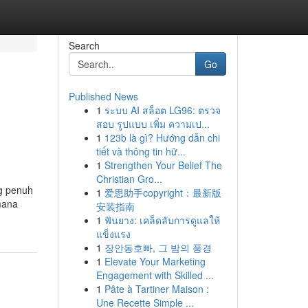
Search
Go
Published News
1
ระบบ AI สล็อต LG96: ตรวจ
สอบ รูปแบบ เพิ่ม ความเป...
1
123b là gì? Hướng dẫn chi
tiết và thông tin hữ...
1
Strengthen Your Belief The
Christian Gro...
g penuh
1
爱思助手copyright：最新版
mana
安装指南
1
ฟันยาง: เคล็ดลับการดูแลให้
แข็งแรง
1
장안동호빠, 그 밤의 풍경
1
Elevate Your Marketing
Engagement with Skilled ...
1
Pâte à Tartiner Maison :
Une Recette Simple ...