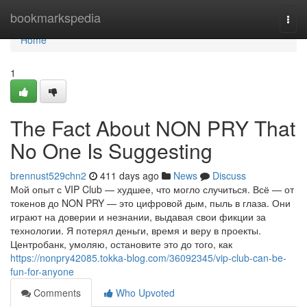
Home
bookmarkspedia
Togg
navi
Home
1
The Fact About NON PRY That
No One Is Suggesting
brennust529chn2
411 days ago
News
Discuss
Мой опыт с VIP Club — худшее, что могло случиться. Всё — от
токенов до NON PRY — это цифровой дым, пыль в глаза. Они
играют на доверии и незнании, выдавая свои фикции за
технологии. Я потерял деньги, время и веру в проекты.
Центробанк, умоляю, остановите это до того, как
https://nonpry42085.tokka-blog.com/36092345/vip-club-can-be-
fun-for-anyone
Comments
Who Upvoted