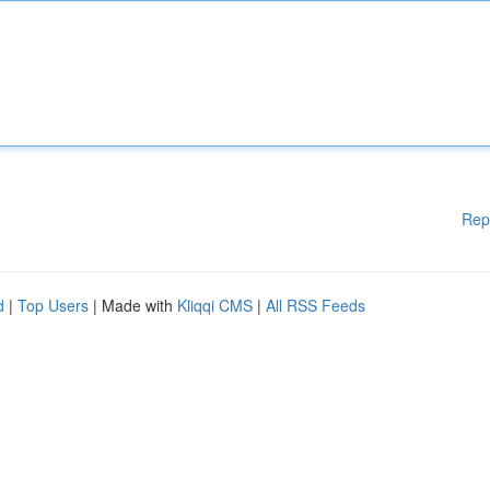
Rep
d
|
Top Users
| Made with
Kliqqi CMS
|
All RSS Feeds