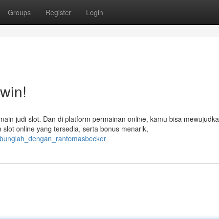
Groups
Register
Login
win!
in judi slot. Dan di platform permainan online, kamu bisa mewujudk
lot online yang tersedia, serta bonus menarik,
rgabunglah_dengan_rantomasbecker