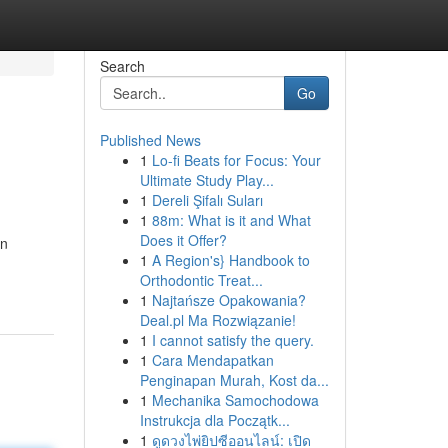
Search
Go
Published News
1
Lo-fi Beats for Focus: Your
Ultimate Study Play...
1
Dereli Şifalı Suları
1
88m: What is it and What
Does it Offer?
an
1
A Region's} Handbook to
Orthodontic Treat...
1
Najtańsze Opakowania?
Deal.pl Ma Rozwiązanie!
1
I cannot satisfy the query.
1
Cara Mendapatkan
Penginapan Murah, Kost da...
1
Mechanika Samochodowa
Instrukcja dla Początk...
1
ดูดวงไพ่ยิปซีออนไลน์: เปิด