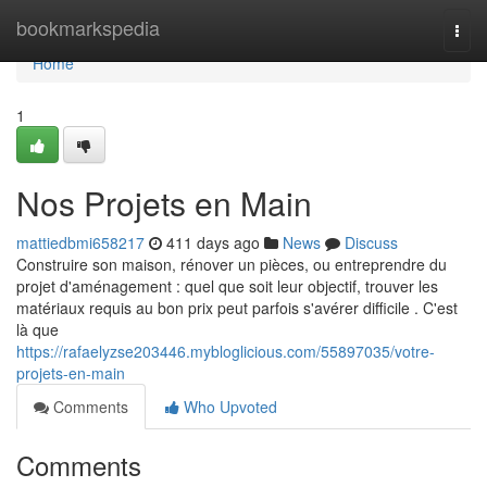
Home
bookmarkspedia
Togg
navi
Home
1
Nos Projets en Main
mattiedbmi658217
411 days ago
News
Discuss
Construire son maison, rénover un pièces, ou entreprendre du
projet d'aménagement : quel que soit leur objectif, trouver les
matériaux requis au bon prix peut parfois s'avérer difficile . C'est
là que
https://rafaelyzse203446.mybloglicious.com/55897035/votre-
projets-en-main
Comments
Who Upvoted
Comments