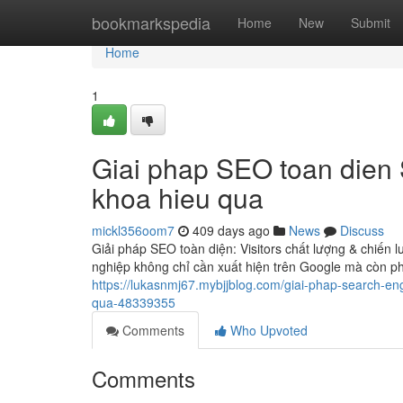
Home
bookmarkspedia
Home
New
Submit
Home
1
Giai phap SEO toan dien Si
khoa hieu qua
mickl356oom7
409 days ago
News
Discuss
Giải pháp SEO toàn diện: Visitors chất lượng & chiến 
nghiệp không chỉ cần xuất hiện trên Google mà còn phả
https://lukasnmj67.mybjjblog.com/giai-phap-search-eng
qua-48339355
Comments
Who Upvoted
Comments