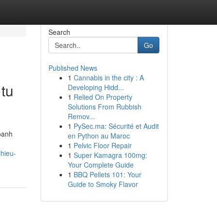
Search
Go
Published News
1
Cannabis in the city : A
 tu
Developing Hidd...
1
Relied On Property
Solutions From Rubbish
Remov...
1
PySec.ma: Sécurité et Audit
doanh
en Python au Maroc
1
Pelvic Floor Repair
-hieu-
1
Super Kamagra 100mg:
Your Complete Guide
1
BBQ Pellets 101: Your
Guide to Smoky Flavor