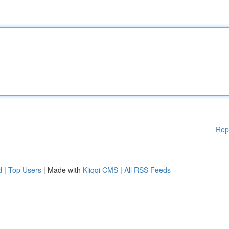
Rep
d
|
Top Users
| Made with
Kliqqi CMS
|
All RSS Feeds