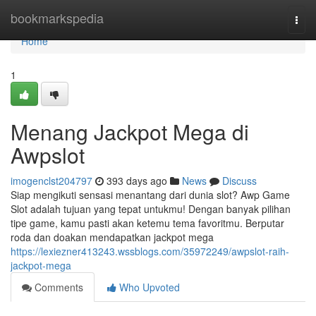
Home
bookmarkspedia
Togg
navi
Home
1
Menang Jackpot Mega di
Awpslot
imogenclst204797
393 days ago
News
Discuss
Siap mengikuti sensasi menantang dari dunia slot? Awp Game
Slot adalah tujuan yang tepat untukmu! Dengan banyak pilihan
tipe game, kamu pasti akan ketemu tema favoritmu. Berputar
roda dan doakan mendapatkan jackpot mega
https://lexiezner413243.wssblogs.com/35972249/awpslot-raih-
jackpot-mega
Comments
Who Upvoted