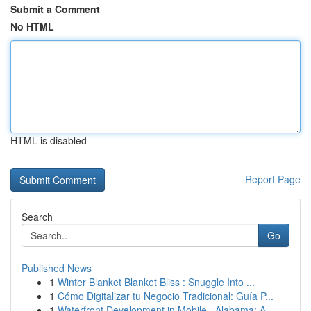
Submit a Comment
No HTML
HTML is disabled
Report Page
Search
Go
Published News
1
Winter Blanket Blanket Bliss : Snuggle Into ...
1
Cómo Digitalizar tu Negocio Tradicional: Guía P...
1
Waterfront Development in Mobile , Alabama: A...