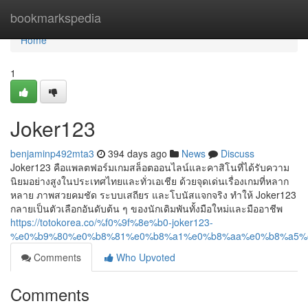
Home
bookmarkspedia
Home
1
Joker123
benjaminp492mta3
394 days ago
News
Discuss
Joker123 คือแพลตฟอร์มเกมสล็อตออนไลน์และคาสิโนที่ได้รับความ
นิยมอย่างสูงในประเทศไทยและทั่วเอเชีย ด้วยจุดเด่นเรื่องเกมที่หลาก
หลาย ภาพสวยคมชัด ระบบเสถียร และโบนัสแจกจริง ทำให้ Joker123
กลายเป็นตัวเลือกอันดับต้น ๆ ของนักเดิมพันทั้งมือใหม่และมืออาชีพ
https://totokorea.co/%f0%9f%8e%b0-joker123-
%e0%b9%80%e0%b8%81%e0%b8%a1%e0%b8%aa%e0%b8%a5%
Comments
Who Upvoted
Comments