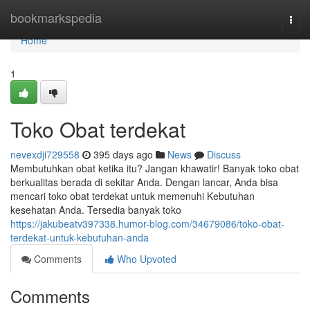
Home
bookmarkspedia
Togg
navi
Home
1
Toko Obat terdekat
nevexdji729558
395 days ago
News
Discuss
Membutuhkan obat ketika itu? Jangan khawatir! Banyak toko obat
berkualitas berada di sekitar Anda. Dengan lancar, Anda bisa
mencari toko obat terdekat untuk memenuhi Kebutuhan
kesehatan Anda. Tersedia banyak toko
https://jakubeatv397338.humor-blog.com/34679086/toko-obat-
terdekat-untuk-kebutuhan-anda
Comments
Who Upvoted
Comments