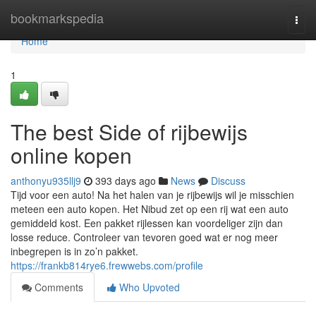
Home
bookmarkspedia
Togg
navi
Home
1
The best Side of rijbewijs
online kopen
anthonyu935llj9
393 days ago
News
Discuss
Tijd voor een auto! Na het halen van je rijbewijs wil je misschien
meteen een auto kopen. Het Nibud zet op een rij wat een auto
gemiddeld kost. Een pakket rijlessen kan voordeliger zijn dan
losse reduce. Controleer van tevoren goed wat er nog meer
inbegrepen is in zo’n pakket.
https://frankb814rye6.frewwebs.com/profile
Comments
Who Upvoted