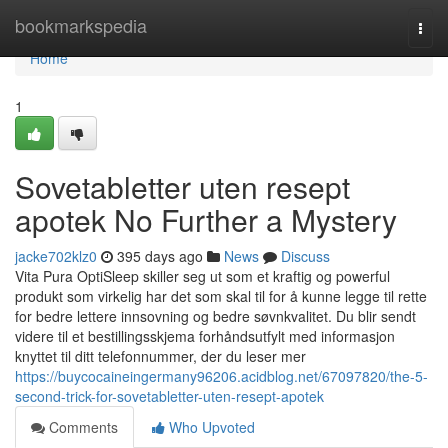
Home
bookmarkspedia
Togg
navi
Home
1
Sovetabletter uten resept
apotek No Further a Mystery
jacke702klz0
395 days ago
News
Discuss
Vita Pura OptiSleep skiller seg ut som et kraftig og powerful
produkt som virkelig har det som skal til for å kunne legge til rette
for bedre lettere innsovning og bedre søvnkvalitet. Du blir sendt
videre til et bestillingsskjema forhåndsutfylt med informasjon
knyttet til ditt telefonnummer, der du leser mer
https://buycocaineingermany96206.acidblog.net/67097820/the-5-
second-trick-for-sovetabletter-uten-resept-apotek
Comments
Who Upvoted