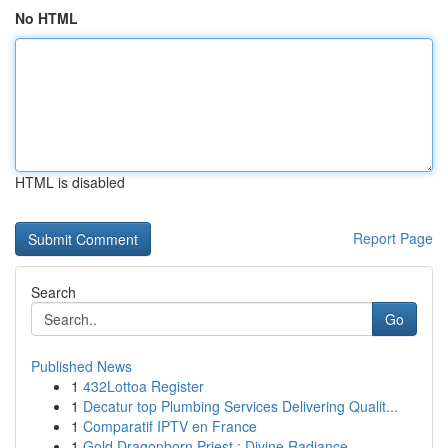
No HTML
HTML is disabled
Report Page
Search
Go
Published News
1
432Lottoa Register
1
Decatur top Plumbing Services Delivering Qualit...
1
Comparatif IPTV en France
1
Gold Dragonborn Priest : Divine Radiance