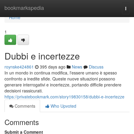
Home
bookmarkspedia
Togg
navi
Home
1
Dubbi e incertezze
roynske424861
395 days ago
News
Discuss
In un mondo in continua modifica, l'essere umano è spesso
confronto a inedite sfide. Queste nuove situazioni possono
generare interrogativi e incertezze, portando difficile prendere
decisioni rassicurati.
https://privatebookmark.com/story19830158/dubbi-e-incertezze
Comments
Who Upvoted
Comments
Submit a Comment