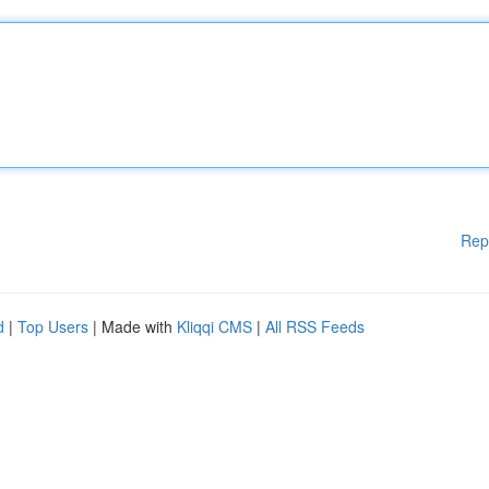
Rep
d
|
Top Users
| Made with
Kliqqi CMS
|
All RSS Feeds