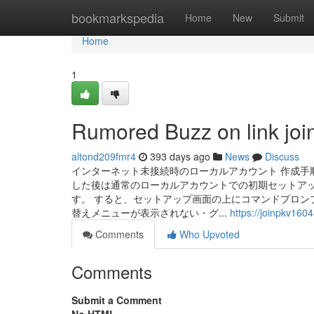
Home
bookmarkspedia
Home
New
Submit
Home
1
Rumored Buzz on link joi
altond209fmr4
393 days ago
News
Discuss
インターネット未接続時のローカルアカウント 作成手
した後は通常のローカルアカウントでの初期セットア
す。 すると、セットアップ画面の上にコマンドプロン
替えメニューが表示されない・グ...
https://joinpkv160
Comments
Who Upvoted
Comments
Submit a Comment