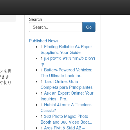
Search
Go
Published News
1
Finding Reliable A4 Paper
Suppliers: Your Guide
1
דרכים לשחזר מידע מדיסק און
קי
1
Battery-Powered Vehicles:
ンを押
The Ultimate Look for...
できま
1
Tarot Online: Guía
や切り
Completa para Principiantes
1
Ask an Expert Online: Your
Inquiries , Pro...
1
Hublot 41mm: A Timeless
Classic?
1
360 Photo Magic: Photo
Booth and 360 Video Boot...
1
Aros Flytt & Städ AB –