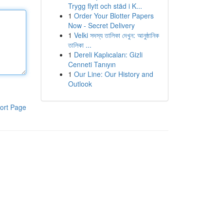
Trygg flytt och städ i K...
1
Order Your Blotter Papers
Now - Secret Delivery
1
Velki সদস্য তালিকা দেখুন: আনুষ্ঠানিক
তালিকা ...
1
Dereli Kaplıcaları: Gizli
Cenneti Tanıyın
1
Our Line: Our History and
Outlook
ort Page