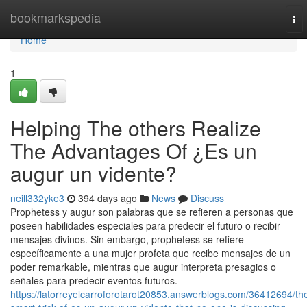
Home
bookmarkspedia
To
nav
Home
1
Helping The others Realize
The Advantages Of ¿Es un
augur un vidente?
neill332yke3
394 days ago
News
Discuss
Prophetess y augur son palabras que se refieren a personas que
poseen habilidades especiales para predecir el futuro o recibir
mensajes divinos. Sin embargo, prophetess se refiere
específicamente a una mujer profeta que recibe mensajes de un
poder remarkable, mientras que augur interpreta presagios o
señales para predecir eventos futuros.
https://latorreyelcarroforotarot20853.answerblogs.com/36412694/th