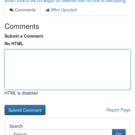
smart-trick-of-es-un-augur-un-vidente-that-no-one-is-discussing
Comments
Who Upvoted
Comments
Submit a Comment
No HTML
HTML is disabled
Report Page
Search
Go