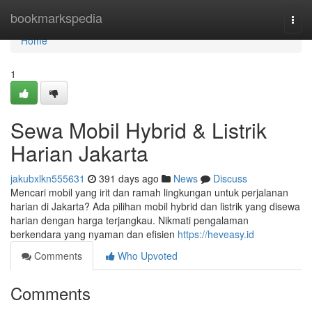
Home
bookmarkspedia
Togg
navi
Home
1
Sewa Mobil Hybrid & Listrik
Harian Jakarta
jakubxlkn555631
391 days ago
News
Discuss
Mencari mobil yang irit dan ramah lingkungan untuk perjalanan
harian di Jakarta? Ada pilihan mobil hybrid dan listrik yang disewa
harian dengan harga terjangkau. Nikmati pengalaman
berkendara yang nyaman dan efisien
https://heveasy.id
Comments
Who Upvoted
Comments