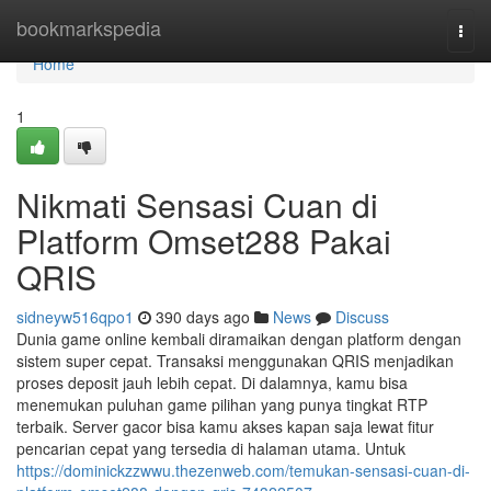
Home
bookmarkspedia
Togg
navi
Home
1
Nikmati Sensasi Cuan di
Platform Omset288 Pakai
QRIS
sidneyw516qpo1
390 days ago
News
Discuss
Dunia game online kembali diramaikan dengan platform dengan
sistem super cepat. Transaksi menggunakan QRIS menjadikan
proses deposit jauh lebih cepat. Di dalamnya, kamu bisa
menemukan puluhan game pilihan yang punya tingkat RTP
terbaik. Server gacor bisa kamu akses kapan saja lewat fitur
pencarian cepat yang tersedia di halaman utama. Untuk
https://dominickzzwwu.thezenweb.com/temukan-sensasi-cuan-di-